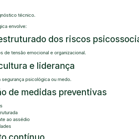
óstico técnico.
gica envolve:
struturado dos riscos psicossoci
os de tensão emocional e organizacional.
cultura e liderança
la segurança psicológica ou medo.
ão de medidas preventivas
as
ruturada
ate ao assédio
idades
to contínuo