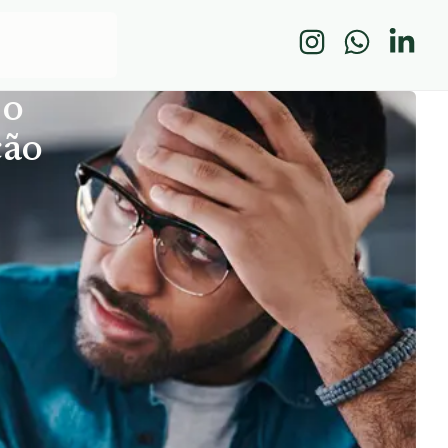
 o
ção