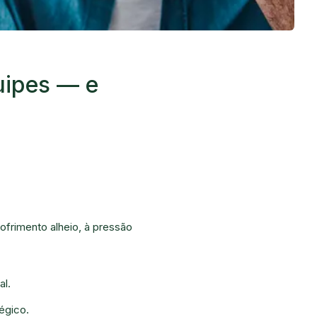
uipes — e
frimento alheio, à pressão
al.
égico.