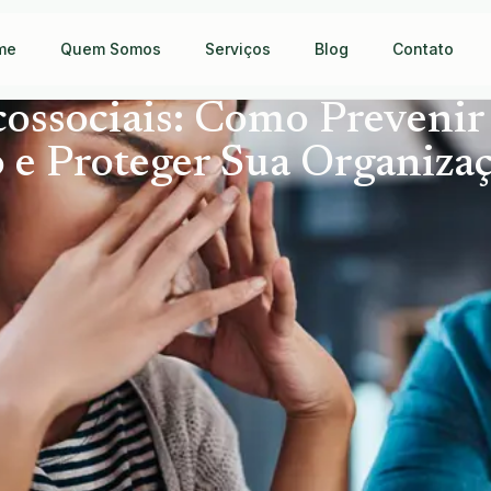
me
Quem Somos
Serviços
Blog
Contato
cossociais: Como Prevenir
e Proteger Sua Organiza