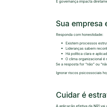
E governança impacta diretame
Sua empresa 
Responda com honestidade:
Existem processos estrut
Lideranças sabem reconh
Há política clara e apli
O clima organizacional 
Se a resposta for “não” ou “nã
Ignorar riscos psicossociais h
Cuidar é estra
A aplicação efetiva da NR1 vai