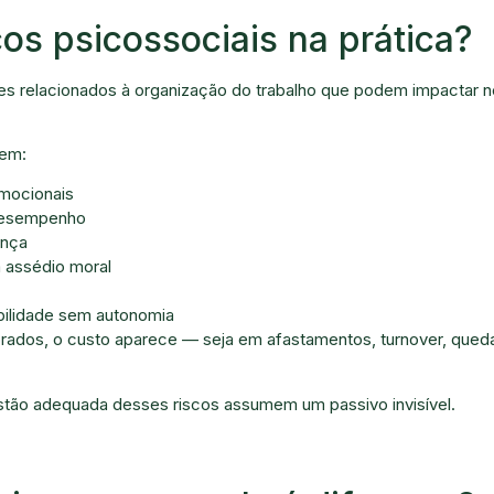
cos psicossociais na prática?
res relacionados à organização do trabalho que podem impactar 
uem:
mocionais
desempenho
ança
 assédio moral
ilidade sem autonomia
rados, o custo aparece — seja em afastamentos, turnover, que
tão adequada desses riscos assumem um passivo invisível.