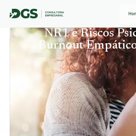
Ho
NR1 e Riscos Psi
Burnout Empático 
11/02/2026