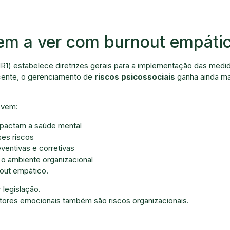
em a ver com burnout empáti
1) estabelece diretrizes gerais para a implementação das medi
ecente, o gerenciamento de
riscos psicossociais
ganha ainda ma
evem:
impactam a saúde mental
ses riscos
entivas e corretivas
o ambiente organizacional
nout empático.
 legislação.
tores emocionais também são riscos organizacionais.