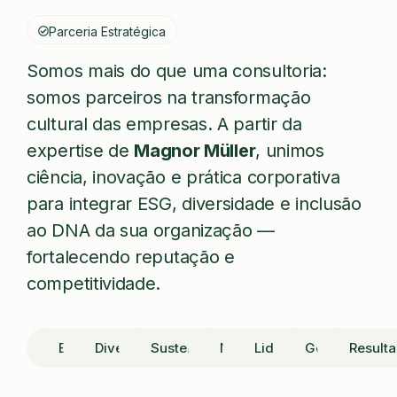
Parceria Estratégica
Somos mais do que uma consultoria:
somos parceiros na transformação
cultural das empresas. A partir da
expertise de
Magnor Müller
, unimos
ciência, inovação e prática corporativa
para integrar ESG, diversidade e inclusão
ao DNA da sua organização —
fortalecendo reputação e
competitividade.
ESG
Diversidade
Sustentabilidade
NR1
Liderança
Gestão
Result